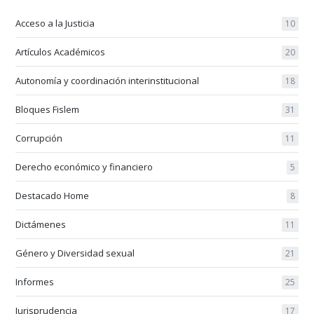
Acceso a la Justicia
10
Artículos Académicos
20
Autonomía y coordinación interinstitucional
18
Bloques Fislem
31
Corrupción
11
Derecho económico y financiero
5
Destacado Home
8
Dictámenes
11
Género y Diversidad sexual
21
Informes
25
Jurisprudencia
17