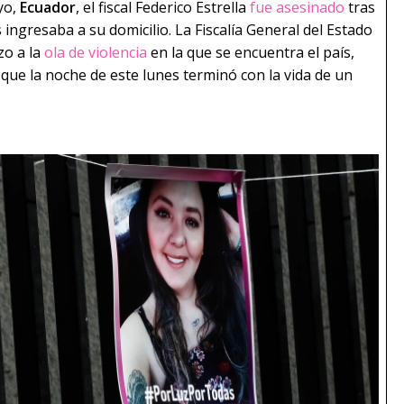
yo,
Ecuador
, el fiscal Federico Estrella
fue asesinado
tras
 ingresaba a su domicilio. La Fiscalía General del Estado
zo a la
ola de violencia
en la que se encuentra el país,
 que la noche de este lunes terminó con la vida de un