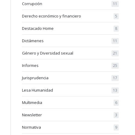
Corrupción
11
Derecho económico y financiero
5
Destacado Home
8
Dictámenes
11
Género y Diversidad sexual
21
Informes
25
Jurisprudencia
17
Lesa Humanidad
13
Multimedia
6
Newsletter
3
Normativa
9