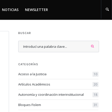
NOTICIAS
NEWSLETTER
NOTICIAS
NEWSLETTER
BUSCAR
CATEGORÍAS
Acceso a la Justicia
10
Artículos Académicos
20
Autonomía y coordinación interinstitucional
18
Bloques Fislem
31