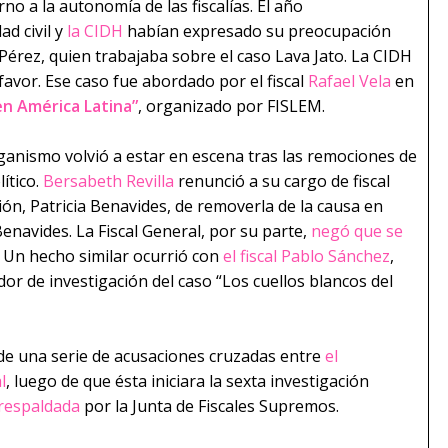
rno a la autonomía de las fiscalías. El año
ad civil y
la CIDH
habían expresado su preocupación
Pérez, quien trabajaba sobre el caso Lava Jato. La CIDH
favor. Ese caso fue abordado por el fiscal
Rafael Vela
en
 en América Latina”
, organizado por FISLEM.
ganismo volvió a estar en escena tras las remociones de
lítico.
Bersabeth Revilla
renunció a su cargo de fiscal
ación, Patricia Benavides, de removerla de la causa en
navides. La Fiscal General, por su parte,
negó que se
. Un hecho similar ocurrió con
el fiscal Pablo Sánchez
,
or de investigación del caso “Los cuellos blancos del
 de una serie de acusaciones cruzadas entre
el
l
, luego de que ésta iniciara la sexta investigación
 respaldada
por la Junta de Fiscales Supremos.