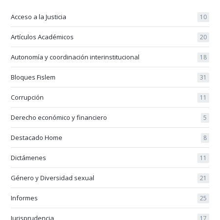
Acceso a la Justicia
10
Artículos Académicos
20
Autonomía y coordinación interinstitucional
18
Bloques Fislem
31
Corrupción
11
Derecho económico y financiero
5
Destacado Home
8
Dictámenes
11
Género y Diversidad sexual
21
Informes
25
Jurisprudencia
17