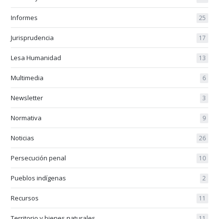
Informes
25
Jurisprudencia
17
Lesa Humanidad
13
Multimedia
6
Newsletter
3
Normativa
9
Noticias
26
Persecución penal
10
Pueblos indígenas
2
Recursos
11
Territorio y bienes naturales
11