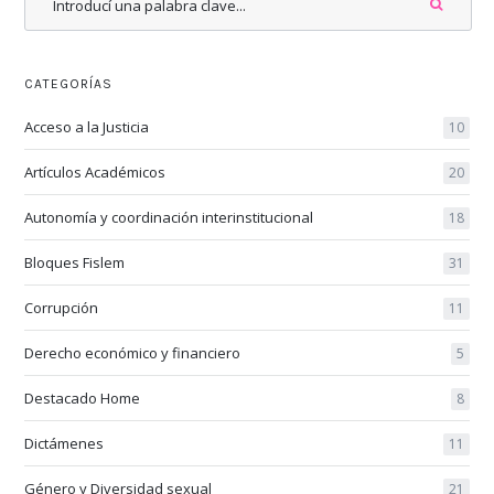
CATEGORÍAS
Acceso a la Justicia
10
Artículos Académicos
20
Autonomía y coordinación interinstitucional
18
Bloques Fislem
31
Corrupción
11
Derecho económico y financiero
5
Destacado Home
8
Dictámenes
11
Género y Diversidad sexual
21