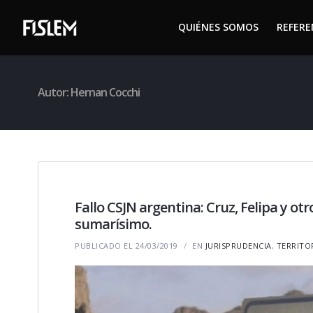
QUIÉNES SOMOS
REFER
QUIÉNES SOMOS
REFER
Autor:
Hernan Cocchi
Fallo CSJN argentina: Cruz, Felipa y ot
sumarísimo.
PUBLICADO EL 24/03/2019
EN
JURISPRUDENCIA
,
TERRITO