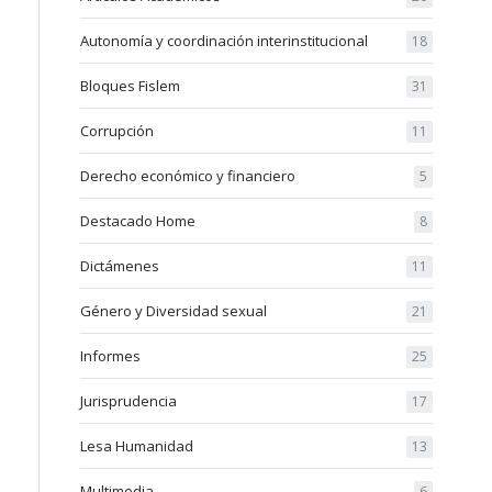
Autonomía y coordinación interinstitucional
18
Bloques Fislem
31
Corrupción
11
Derecho económico y financiero
5
Destacado Home
8
Dictámenes
11
Género y Diversidad sexual
21
Informes
25
Jurisprudencia
17
Lesa Humanidad
13
Multimedia
6